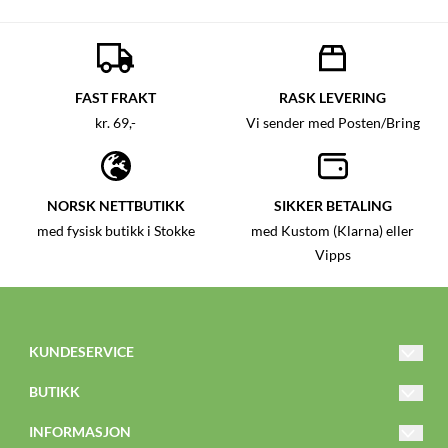
FAST FRAKT
RASK LEVERING
kr. 69,-
Vi sender med Posten/Bring
NORSK NETTBUTIKK
SIKKER BETALING
med fysisk butikk i Stokke
med Kustom (Klarna) eller
Vipps
KUNDESERVICE
nettbutikk@knertenogkaroline.no
BUTIKK
Tlf: 468 12 199
Vilkår
INFORMASJON