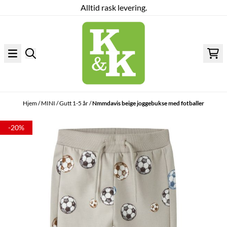
Alltid rask levering.
Hopp til innhold
Hjem
/
MINI
/
Gutt 1-5 år
/
Nmmdavis beige joggebukse med fotballer
-20%