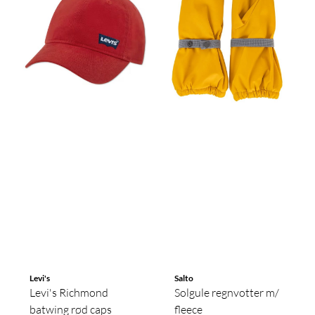
Levi's
Salto
Levi's Richmond
Solgule regnvotter m/
batwing rød caps
fleece