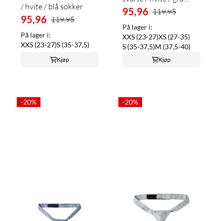
/ hvite / blå sokker
sokker
95,96
119,95
95,96
119,95
På lager i:
På lager i:
XXS (23-27)
XS (27-35)
XXS (23-27)
S (35-37,5)
S (35-37,5)
M (37,5-40)
Kjøp
Kjøp
-20%
-20%