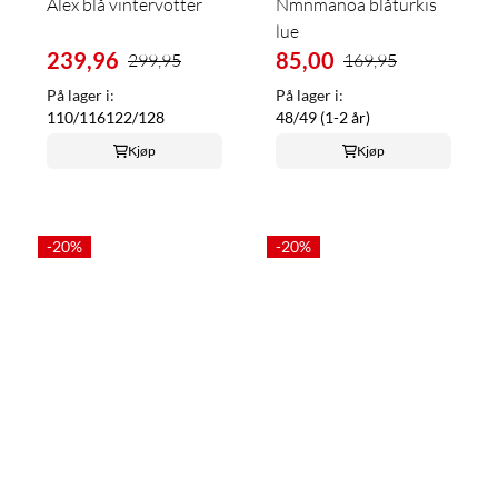
Alex blå vintervotter
Nmnmanoa blåturkis
lue
239,96
85,00
299,95
169,95
På lager i:
På lager i:
110/116
122/128
48/49 (1-2 år)
Kjøp
Kjøp
-20%
-20%