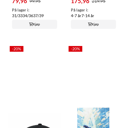
79,96
175,96
99,95
219,95
På lager i:
På lager i:
31/33
34/36
37/39
4-7 år
7-14 år
Kjøp
Kjøp
-20%
-20%