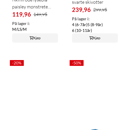
svarte skivotter
paisley mønstrete
239,96
299,95
sløyfe
119,96
149,95
På lager i:
På lager i:
4 (6-7år)
5 (8-9år)
M/L
S/M
6 (10-11år)
Kjøp
Kjøp
-20%
-50%