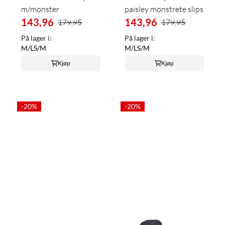
m/mønster
paisley mønstrete slips
143,96
143,96
179,95
179,95
På lager i:
På lager i:
M/L
S/M
M/L
S/M
Kjøp
Kjøp
-20%
-20%