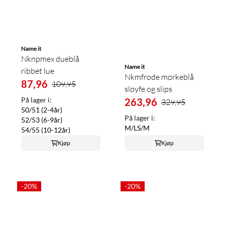
Name it
Nknpmex dueblå
Name it
ribbet lue
Nkmfrode mørkeblå
87,96
109,95
sløyfe og slips
På lager i:
263,96
329,95
50/51 (2-4år)
På lager i:
52/53 (6-9år)
M/L
S/M
54/55 (10-12år)
Kjøp
Kjøp
-20%
-20%