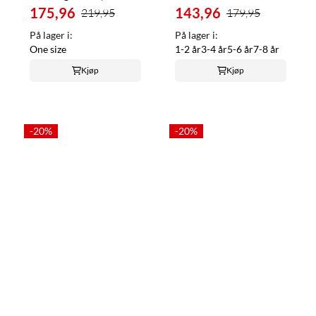
175,96
143,96
219,95
179,95
På lager i:
På lager i:
One size
1-2 år
3-4 år
5-6 år
7-8 år
Kjøp
Kjøp
-20%
-20%