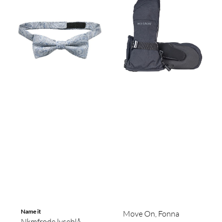
Name it
Move On, Fonna
Nkmfrode lyseblå