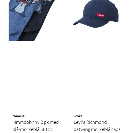
Name it
Levi's
Nmmdohnny 2 pk med
Levi's Richmond
blå/mørkeblå Stitch
batwing mørkeblå caps