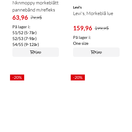
Nknmoppy mørkeblått
Levi's
pannebånd m/refleks
Levi's, Mørkeblå lue
63,96
79,95
På lager i:
159,96
199,95
51/52 (5-7år)
På lager i:
52/53 (7-9år)
One size
54/55 (9-12år)
Kjøp
Kjøp
-20%
-20%