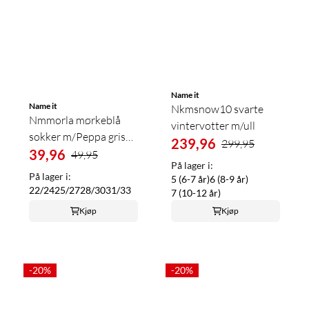
Name it
Name it
Nkmsnow10 svarte
Nmmorla mørkeblå
vintervotter m/ull
sokker m/Peppa gris
239,96
299,95
venner
39,96
49,95
På lager i:
På lager i:
5 (6-7 år)
6 (8-9 år)
22/24
25/27
28/30
31/33
7 (10-12 år)
Kjøp
Kjøp
-20%
-20%