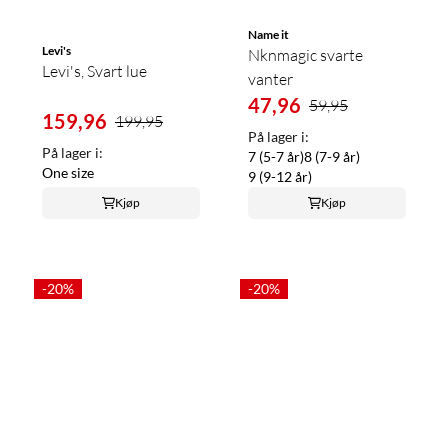
Name it
Levi's
Nknmagic svarte
Levi's, Svart lue
vanter
47,96
59,95
159,96
199,95
På lager i:
På lager i:
7 (5-7 år)
8 (7-9 år)
One size
9 (9-12 år)
Kjøp
Kjøp
-20%
-20%