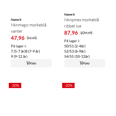
Name it
Nknpmex mørkeblå
Name it
Nknmagic mørkeblå
ribbet lue
vanter
87,96
109,95
47,96
59,95
På lager i:
På lager i:
50/51 (2-4år)
7 (5-7 år)
8 (7-9 år)
52/53 (6-9år)
9 (9-12 år)
54/55 (10-12år)
Kjøp
Kjøp
-20%
-20%