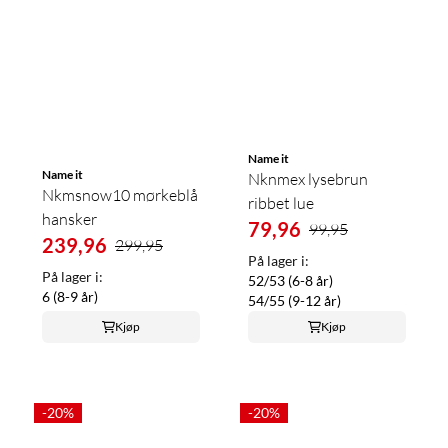
Name it
Name it
Nknmex lysebrun
Nkmsnow10 mørkeblå
ribbet lue
hansker
79,96
99,95
239,96
299,95
På lager i:
På lager i:
52/53 (6-8 år)
6 (8-9 år)
54/55 (9-12 år)
Kjøp
Kjøp
-20%
-20%