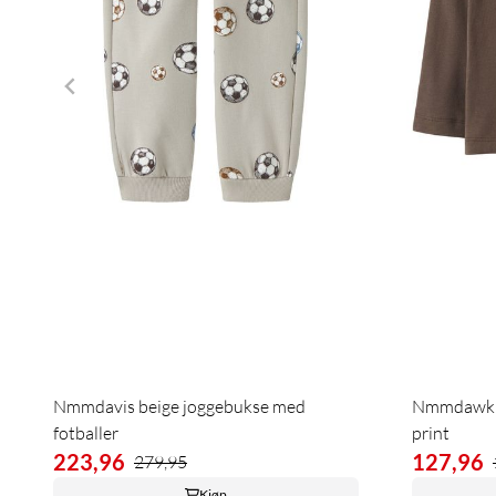
Nmmdavis beige joggebukse med
Nmmdawkin
fotballer
print
223,96
127,96
279,95
Kjøp