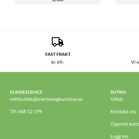
FAST FRAKT
kr. 69,-
Vi 
KUNDESERVICE
BUTIKK
nettbutikk@knertenogkaroline.no
Vilkår
Tlf: 468 12 199
Kontakt oss
Opprett kon
Logg inn