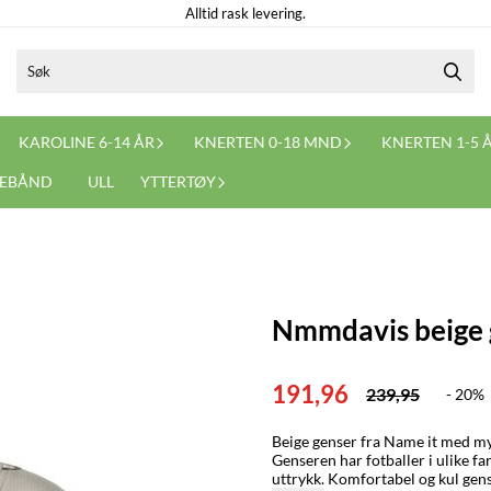
Alltid rask levering.
KAROLINE 6-14 ÅR
KNERTEN 0-18 MND
KNERTEN 1-5 
NEBÅND
ULL
YTTERTØY
Nmmdavis beige 
191,96
239,95
- 20%
Beige genser fra Name it med myk
Genseren har fotballer i ulike fa
uttrykk. Komfortabel og kul genser som er perfekt til barnehage og fritid. Genseren er laget av