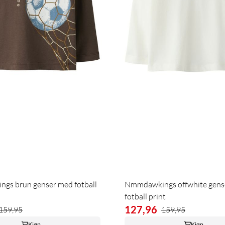
gs brun genser med fotball
Nmmdawkings offwhite gens
fotball print
127,96
159,95
159,95
Kjøp
Kjøp