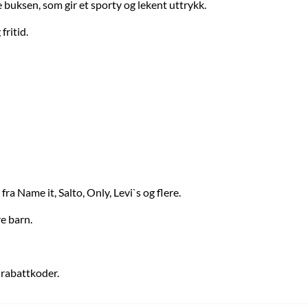
e buksen, som gir et sporty og lekent uttrykk.
fritid.
a Name it, Salto, Only, Levi`s og flere.
re barn.
 rabattkoder.