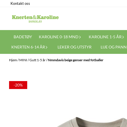
Kontakt oss
Hopp til innhold
BADETØY
KAROLINE 0-18 MND
KAROLINE 1-5 ÅR
KNERTEN 6-14 ÅR
LEKER OG UTSTYR
LUE OG PAN
Hjem
/
MINI
/
Gutt 1-5 år
/
Nmmdavis beige genser med fotballer
-20%