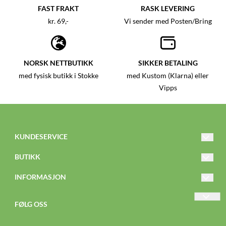
FAST FRAKT
RASK LEVERING
kr. 69,-
Vi sender med Posten/Bring
NORSK NETTBUTIKK
SIKKER BETALING
med fysisk butikk i Stokke
med Kustom (Klarna) eller
Vipps
KUNDESERVICE
nettbutikk@knertenogkaroline.no
BUTIKK
Tlf: 468 12 199
Vilkår
INFORMASJON
Kontakt oss
Om oss
FØLG OSS
Opprett konto
Nyhetsbrev
Facebook