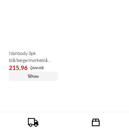
Nbnbody 3pk
blå/beige/mørkeblå
bodyer
215,96
269,95
Kjøp