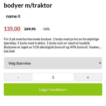
bodyer m/traktor
135,00
269,95
- 50%
Fin 3 pk med kortermede bodyer. 1 body med print av forskjellige
kjøretøy. 1 body med traktor. 1 body som er nøytral lyseblå.
Bodyene er laget av 51% økologisk bomull og 49% bomull. Vaskes
på 40 grader. Farge: Jet stream. Knerten & Karoline Barneklær
Les mer
nettbutikk fører barneklær fra Name it, Salto, Levis og flere. Hos oss
får du små, søte og tøffe babyklær og klær til større barn. I vår
nettbutikk finner du barneklær for enhver anledning. Meld deg
gjerne på vårt nyhetsbrev for å få gode tilbud og rabattkoder.
-
+
Legg i handlekurv