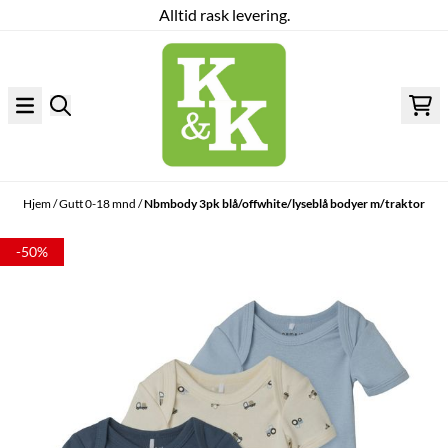
Alltid rask levering.
Hopp til innhold
Hjem
/
Gutt 0-18 mnd
/
Nbmbody 3pk blå/offwhite/lyseblå bodyer m/traktor
-50%