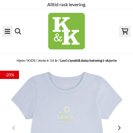
Alltid rask levering.
Hopp til innhold
Hjem
/
KIDS
/
Jente 6-14 år
/
Levi's lyseblå daisy batwing t-skjorte
-20%