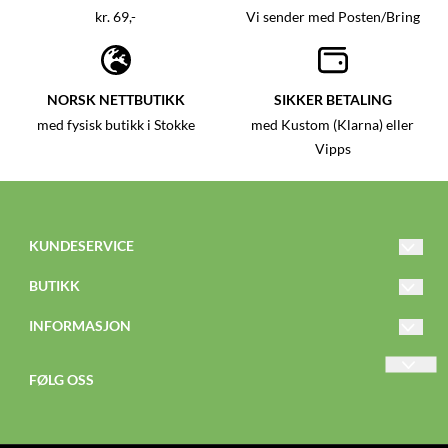
kr. 69,-
Vi sender med Posten/Bring
NORSK NETTBUTIKK
SIKKER BETALING
med fysisk butikk i Stokke
med Kustom (Klarna) eller
Vipps
KUNDESERVICE
nettbutikk@knertenogkaroline.no
BUTIKK
Tlf: 468 12 199
Vilkår
INFORMASJON
Kontakt oss
Om oss
FØLG OSS
Opprett konto
Nyhetsbrev
Facebook
Logg inn