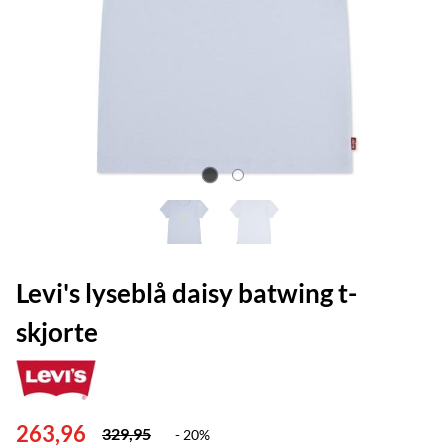
Levi's lyseblå daisy batwing t-
skjorte
263,96
329,95
- 20%