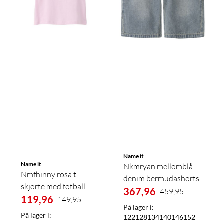
Name it
Name it
Nkmryan mellomblå
Nmfhinny rosa t-
denim bermudashorts
skjorte med fotball
367,96
459,95
print
119,96
149,95
På lager i:
På lager i:
122
128
134
140
146
152