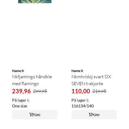
Name it
Name it
Nkfjamingo håndkle
Nkmhridoj svart SIX
med flamingo
SEVEN t-skjorte
239,96
110,00
299,95
219,95
På lager i:
På lager i:
One size
116
134/140
Kjøp
Kjøp