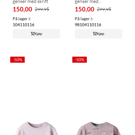
genser med skrift
genser med
150,00
strandmotiv
150,00
299,95
299,95
På lager i:
På lager i:
104
110
116
98
104
110
116
Kjøp
Kjøp
-50%
-50%