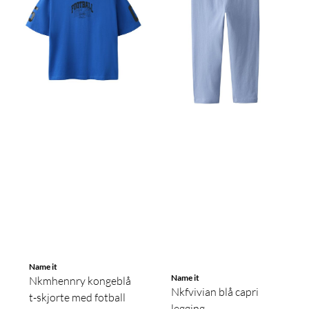
Name it
Name it
Nkmhennry kongeblå
Nkfvivian blå capri
t-skjorte med fotball
legging