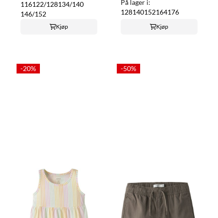
På lager i:
116
122/128
134/140
128
140
152
164
176
146/152
Kjøp
Kjøp
-20%
-50%