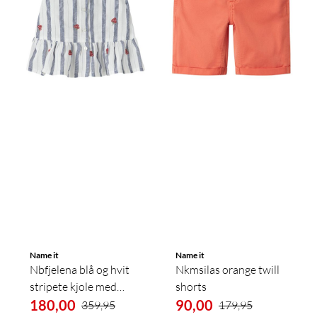
Name it
Name it
Nbfjelena blå og hvit
Nkmsilas orange twill
stripete kjole med
shorts
jordbær
180,00
90,00
359,95
179,95