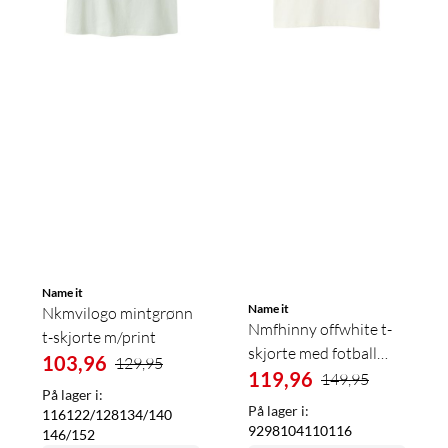
Name it
Name it
Nkmvilogo mintgrønn
Nmfhinny offwhite t-
t-skjorte m/print
skjorte med fotball
103,96
129,95
print
119,96
149,95
På lager i:
På lager i:
116
122/128
134/140
92
98
104
110
116
146/152