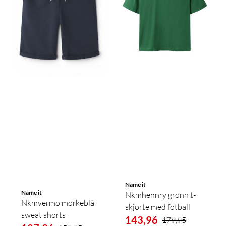
Name it
Name it
Nkmhennry grønn t-
Nkmvermo mørkeblå
skjorte med fotball
sweat shorts
143,96
179,95