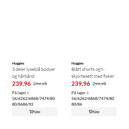
Huggies
Huggies
3 deler lyseblå bodyer
Blått shorts og t-
og hårbånd
skjortesett med fisker
239,96
239,96
299,95
299,95
På lager i:
På lager i:
56/62
62/68
68/74
74/80
56/62
62/68
68/74
74/80
80/86
86/92
80/86
Kjøp
Kjøp