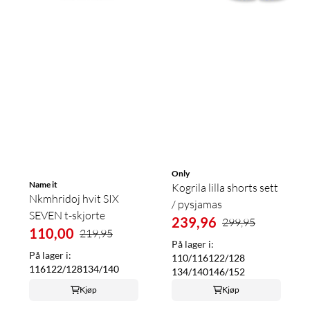
Only
Name it
Kogrila lilla shorts sett
Nkmhridoj hvit SIX
/ pysjamas
SEVEN t-skjorte
239,96
299,95
110,00
219,95
På lager i:
På lager i:
110/116
122/128
116
122/128
134/140
134/140
146/152
Kjøp
Kjøp