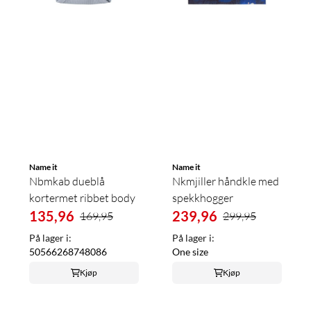
Name it
Name it
Nbmkab dueblå
Nkmjiller håndkle med
kortermet ribbet body
spekkhogger
135,96
239,96
169,95
299,95
På lager i:
På lager i:
50
56
62
68
74
80
86
One size
Kjøp
Kjøp