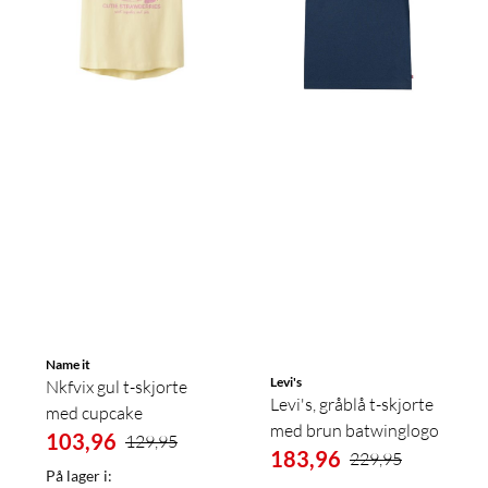
Name it
Levi's
Nkfvix gul t-skjorte
Levi's, gråblå t-skjorte
med cupcake
med brun batwinglogo
103,96
129,95
183,96
229,95
På lager i: