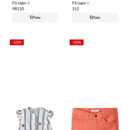
På lager i:
På lager i:
98
110
152
Kjøp
Kjøp
-50%
-50%