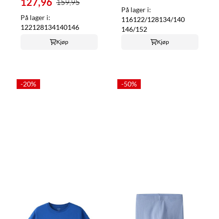
127,96
159,95
På lager i:
På lager i:
116
122/128
134/140
122
128
134
140
146
146/152
Kjøp
Kjøp
-20%
-50%