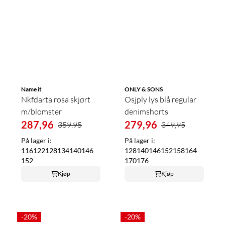
Name it
ONLY & SONS
Nkfdarta rosa skjørt
Osjply lys blå regular
m/blomster
denimshorts
287,96
279,96
359,95
349,95
På lager i:
På lager i:
116
122
128
134
140
146
128
140
146
152
158
164
152
170
176
Kjøp
Kjøp
-20%
-20%