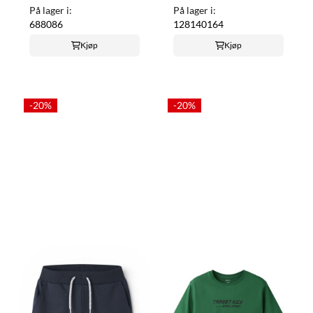
På lager i:
På lager i:
68
80
86
128
140
164
Kjøp
Kjøp
-20%
-20%