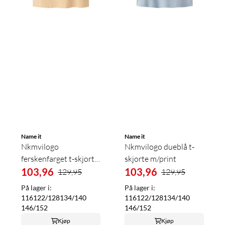
Name it
Name it
Nkmvilogo
Nkmvilogo dueblå t-
ferskenfarget t-skjorte
skjorte m/print
m/print
103,96
103,96
129,95
129,95
På lager i:
På lager i:
116
122/128
134/140
116
122/128
134/140
146/152
146/152
Kjøp
Kjøp