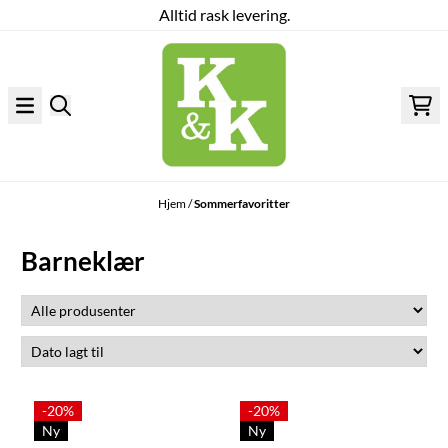
Alltid rask levering.
Hopp til innhold
Hjem
/
Sommerfavoritter
Barneklær
-20%
-20%
Ny
Ny