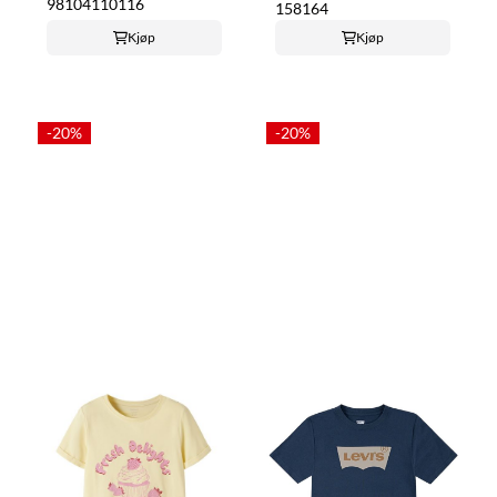
98
104
110
116
158
164
Kjøp
Kjøp
-20%
-20%