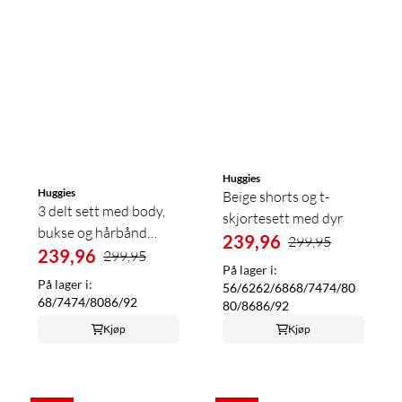
Huggies
Huggies
Beige shorts og t-
3 delt sett med body,
skjortesett med dyr
bukse og hårbånd
239,96
299,95
m/blomster
239,96
299,95
På lager i:
På lager i:
56/62
62/68
68/74
74/80
68/74
74/80
86/92
80/86
86/92
Kjøp
Kjøp