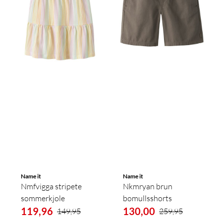
Name it
Name it
Nmfvigga stripete
Nkmryan brun
sommerkjole
bomullsshorts
119,96
130,00
149,95
259,95